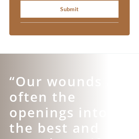
Submit
“Our wounds are
often the
openings into
the best and