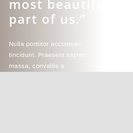
most beautiful
part of us.”
Nulla porttitor accumsan
tincidunt. Praesent sapien
massa, convallis a
pellentesque nec, egestas
non nisi.
Learn more about us