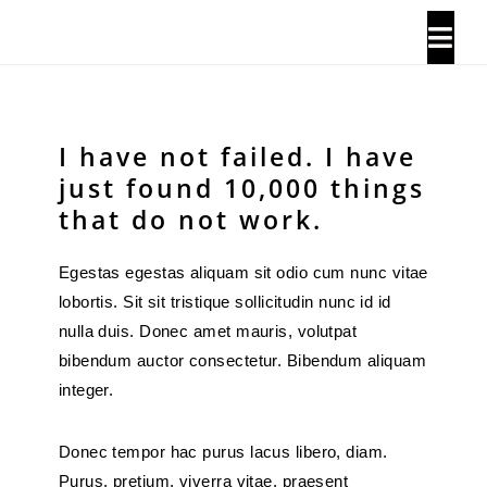
Skip
to
Togg
content
Navi
About Us
I have not failed. I have
Our History
just found 10,000 things
that do not work.
Locations
Egestas egestas aliquam sit odio cum nunc vitae
lobortis. Sit sit tristique sollicitudin nunc id id
Contact Us
nulla duis. Donec amet mauris, volutpat
bibendum auctor consectetur. Bibendum aliquam
integer.
Donec tempor hac purus lacus libero, diam.
Purus, pretium, viverra vitae, praesent